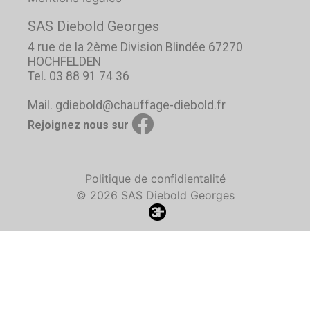
SAS Diebold Georges
4 rue de la 2ème Division Blindée 67270
HOCHFELDEN
Tel. 03 88 91 74 36
Mail. gdiebold@chauffage-diebold.fr
Rejoignez nous sur
Politique de confidientalité
© 2026 SAS Diebold Georges