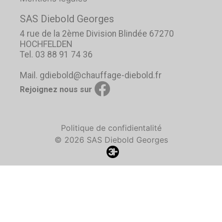
SAS Diebold Georges
4 rue de la 2ème Division Blindée 67270
HOCHFELDEN
Tel. 03 88 91 74 36
Mail. gdiebold@chauffage-diebold.fr
Rejoignez nous sur
Politique de confidientalité
© 2026 SAS Diebold Georges