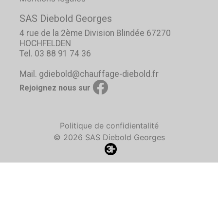
SAS Diebold Georges
4 rue de la 2ème Division Blindée 67270
HOCHFELDEN
Tel. 03 88 91 74 36
Mail. gdiebold@chauffage-diebold.fr
Rejoignez nous sur
Politique de confidientalité
© 2026 SAS Diebold Georges