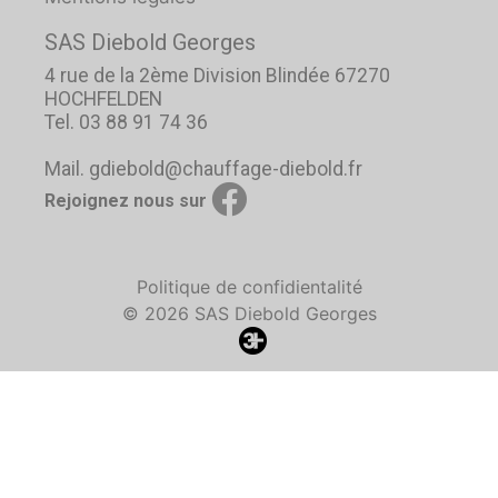
SAS Diebold Georges
4 rue de la 2ème Division Blindée 67270
HOCHFELDEN
Tel. 03 88 91 74 36
Mail. gdiebold@chauffage-diebold.fr
Rejoignez nous sur
Politique de confidientalité
© 2026 SAS Diebold Georges