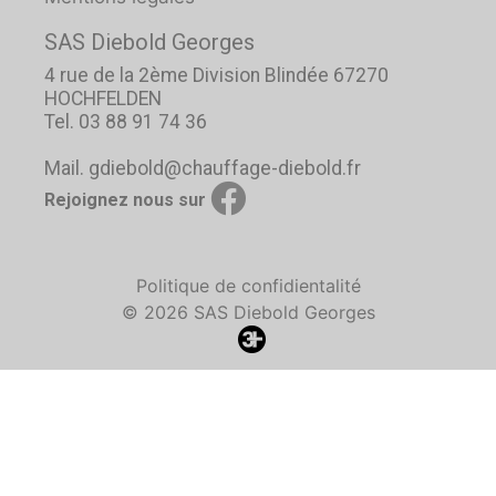
SAS Diebold Georges
4 rue de la 2ème Division Blindée 67270
HOCHFELDEN
Tel. 03 88 91 74 36
Mail. gdiebold@chauffage-diebold.fr
Rejoignez nous sur
Politique de confidientalité
© 2026 SAS Diebold Georges